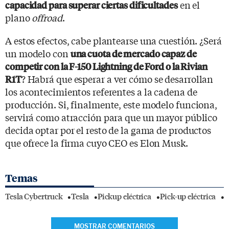
en el
capacidad para superar ciertas dificultades
plano
offroad
.
A estos efectos, cabe plantearse una cuestión. ¿Será
un modelo con
una cuota de mercado capaz de
competir con la F-150 Lightning de Ford o la Rivian
? Habrá que esperar a ver cómo se desarrollan
R1T
los acontecimientos referentes a la cadena de
producción. Si, finalmente, este modelo funciona,
servirá como atracción para que un mayor público
decida optar por el resto de la gama de productos
que ofrece la firma cuyo CEO es Elon Musk.
Temas
Tesla Cybertruck
Tesla
Pickup eléctrica
Pick-up eléctrica
C
MOSTRAR COMENTARIOS