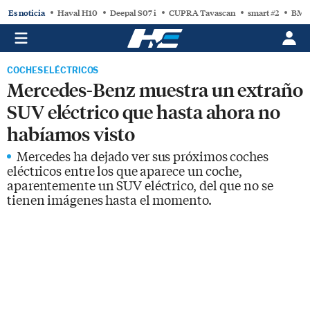
Es noticia
Haval H10
Deepal S07 i
CUPRA Tavascan
smart #2
BMW
COCHES ELÉCTRICOS
Mercedes-Benz muestra un extraño
SUV eléctrico que hasta ahora no
habíamos visto
Mercedes ha dejado ver sus próximos coches
eléctricos entre los que aparece un coche,
aparentemente un SUV eléctrico, del que no se
tienen imágenes hasta el momento.