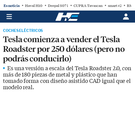
Es noticia
Haval H10
Deepal S07 i
CUPRA Tavascan
smart #2
BMW
COCHES ELÉCTRICOS
Tesla comienza a vender el Tesla
Roadster por 250 dólares (pero no
podrás conducirlo)
Es una versión a escala del Tesla Roadster 2.0, con
más de 180 piezas de metal y plástico que han
tomado forma con diseño asistido CAD igual que el
modelo real.