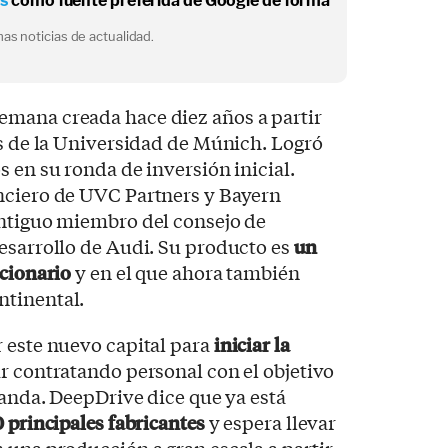
os
como fuente preferida de Google de forma
as noticias de actualidad.
emana creada hace diez años a partir
es de la Universidad de Múnich. Logró
s en su ronda de inversión inicial.
nciero de UVC Partners y Bayern
ntiguo miembro del consejo de
esarrollo de Audi. Su producto es
un
ucionario
y en el que ahora también
ntinental.
 este nuevo capital para
iniciar la
r contratando personal con el objetivo
emanda. DeepDrive dice que ya está
0 principales fabricantes
y espera llevar