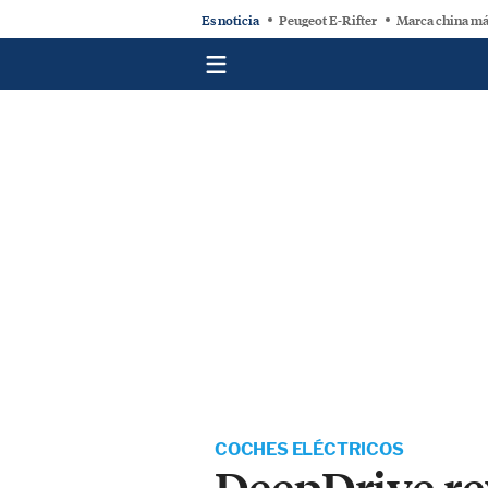
Es noticia
Peugeot E-Rifter
Marca china má
COCHES ELÉCTRICOS
DeepDrive rev