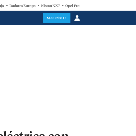
ujo
Radares Europa
Nissan NX7
Opel Frontera Electric
Motor Super-Híb
SUSCRÍBETE
léctrica con