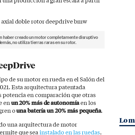
 una producción a gran escala a partir
an haber creado un motor completamente disruptivo
emás, no utiliza tierras raras en su rotor.
DeepDrive
po de su motor en rueda en el Salón del
021. Esta arquitectura patentada
s potencia en comparación que otras
ce en
un 20% más de autonomía
en los
egren o
una batería un 20% más pequeña
.
Lo m
do una arquitectura de motor
ermite que sea
instalado en las ruedas
.