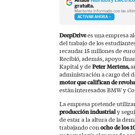
Añadir
Híbridos y Eléctric
gratuita.
Mantente informado con las últim
ACTIVAR AHORA
DeepDrive
es una empresa al
del trabajo de los estudiant
recaudar 15 millones de euro
Recibió, además, apoyo fina
Kapital y de
Peter Mertens,
a
administración a cargo del d
motor que califican de revol
están interesados BMW y Co
La empresa pretende utilizar
producción industrial
y segui
de estar a la altura de la d
trabajando con
ocho de los 1