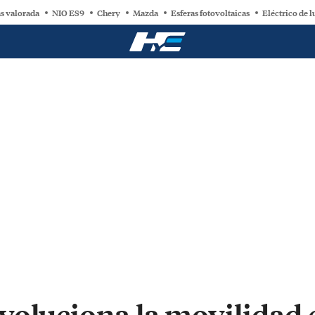
s valorada
NIO ES9
Chery
Mazda
Esferas fotovoltaicas
Eléctrico de l
oluciona la movilidad e