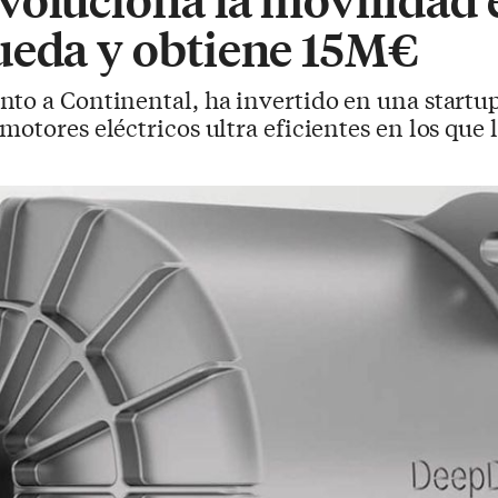
ueda y obtiene 15M€
unto a Continental, ha invertido en una startu
otores eléctricos ultra eficientes en los que 