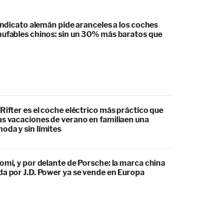
sindicato alemán pide aranceles a los coches
hufables chinos: sin un 30% más baratos que
Rifter es el coche eléctrico más práctico que
as vacaciones de verano en familiaen una
oda y sin límites
omi, y por delante de Porsche: la marca china
da por J.D. Power ya se vende en Europa