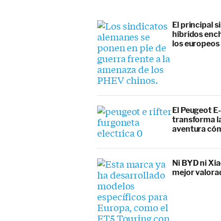
El principal 
híbridos enc
los europeos
El Peugeot E-
transforma l
aventura cóm
Ni BYD ni Xia
mejor valora