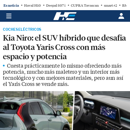
Es noticia
Haval H10
Deepal S07 i
CUPRA Tavascan
smart #2
BMW
COCHES ELÉCTRICOS
Kia Niro: el SUV híbrido que desafía
al Toyota Yaris Cross con más
espacio y potencia
Cuesta prácticamente lo mismo ofreciendo más
potencia, mucho más maletero y un interior más
tecnológico y con mejores materiales, pero aun así
el Yaris Cross se vende más.