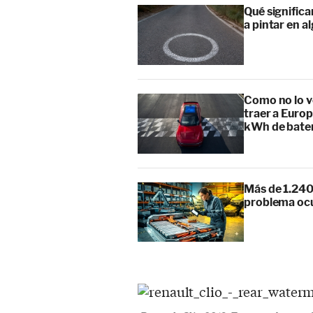
Qué signific
a pintar en a
Como no lo v
traer a Europ
kWh de bate
Más de 1.240
problema ocu