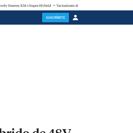
eely Starray EM-i Super Hybrid
Yacimiento de litio
Geely E2
España y la 
SUSCRÍBETE
íbrido de 48V