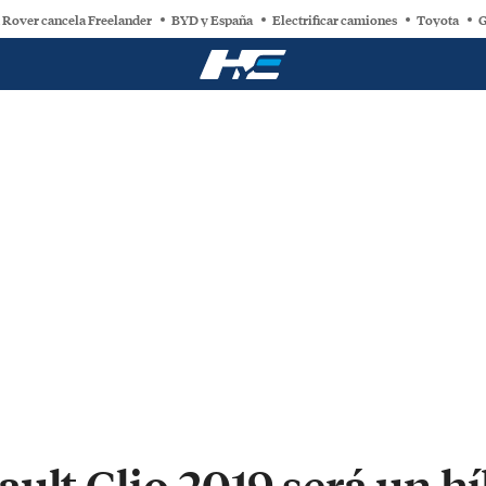
 Rover cancela Freelander
BYD y España
Electrificar camiones
Toyota
G
ult Clio 2019 será un h