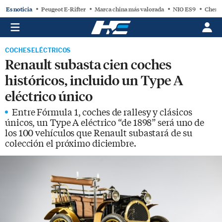
Es noticia
Peugeot E-Rifter
Marca china más valorada
NIO ES9
Chery
COCHES ELÉCTRICOS
Renault subasta cien coches
históricos, incluido un Type A
eléctrico único
Entre Fórmula 1, coches de rallesy y clásicos
únicos, un Type A eléctrico “de 1898” será uno de
los 100 vehículos que Renault subastará de su
colección el próximo diciembre.