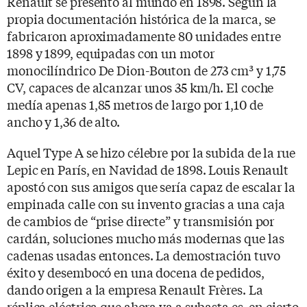
Renault se presentó al mundo en 1898. Según la
propia documentación histórica de la marca, se
fabricaron aproximadamente 80 unidades entre
1898 y 1899, equipadas con un motor
monocilíndrico De Dion-Bouton de 273 cm³ y 1,75
CV, capaces de alcanzar unos 35 km/h. El coche
medía apenas 1,85 metros de largo por 1,10 de
ancho y 1,36 de alto.
Aquel Type A se hizo célebre por la subida de la rue
Lepic en París, en Navidad de 1898. Louis Renault
apostó con sus amigos que sería capaz de escalar la
empinada calle con su invento gracias a una caja
de cambios de “prise directe” y transmisión por
cardán, soluciones mucho más modernas que las
cadenas usadas entonces. La demostración tuvo
éxito y desembocó en una docena de pedidos,
dando origen a la empresa Renault Frères. La
réplica eléctrica que ahora va a subasta es, en cierto