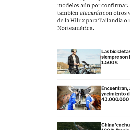
modelos aún por confirmar. 
también
atacarán
con otros 
de la Hilux para Tailandia o 
Norteamérica.
Las biciclet
siempre son 
1.500 €
Encuentran, 
yacimiento de
43.000.000 d
China 'enchuf