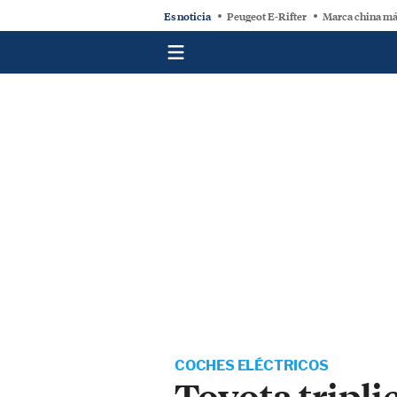
Es noticia
Peugeot E-Rifter
Marca china má
COCHES ELÉCTRICOS
Toyota tripli