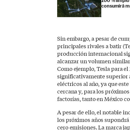
100 % limpio
consumirá m
Sin embargo, a pesar de cumpl
principales rivales a batir (
producción internacional sig
alcanzar un volumen similar
Como ejemplo, Tesla para el
significativamente superior 
eléctricos al año, ya que est
cercana y, para los próximos
factorías, tanto en México c
A pesar de ello, el notable 
los próximos años supondrá t
cero emisiones. La marca jap