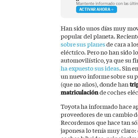
Mantente informado con las últim
ACTIVAR AHORA
Han sido unos días muy mov
popular del planeta. Recien
sobre sus planes
de cara a lo
eléctrico. Pero no han sido l
automovilístico, ya que su f
ha expuesto sus ideas
. Sin e
un nuevo informe sobre su p
(que no años), donde han
tri
matriculación
de coches eléc
Toyota ha informado hace ap
proveedores de un cambio d
Recordemos que hace tan sól
japonesa lo tenía muy claro: