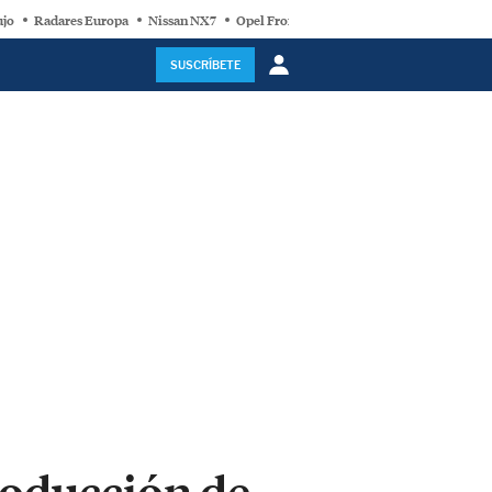
ujo
Radares Europa
Nissan NX7
Opel Frontera Electric
Motor Super-Híb
SUSCRÍBETE
producción de