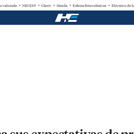
s valorada
NIO ES9
Chery
Mazda
Esferas fotovoltaicas
Eléctrico de l
ca sus expectativas de 