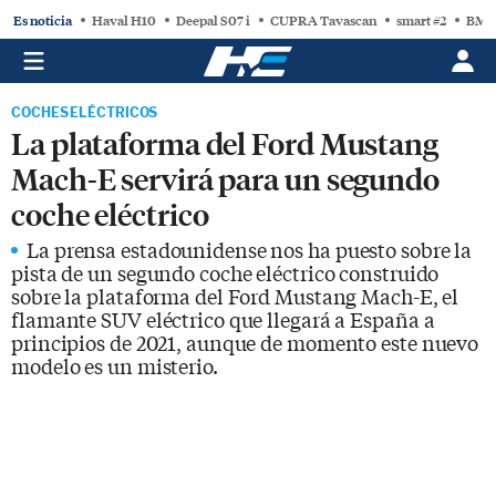
Es noticia
Haval H10
Deepal S07 i
CUPRA Tavascan
smart #2
BMW
COCHES ELÉCTRICOS
La plataforma del Ford Mustang
Mach-E servirá para un segundo
coche eléctrico
La prensa estadounidense nos ha puesto sobre la
pista de un segundo coche eléctrico construido
sobre la plataforma del Ford Mustang Mach-E, el
flamante SUV eléctrico que llegará a España a
principios de 2021, aunque de momento este nuevo
modelo es un misterio.