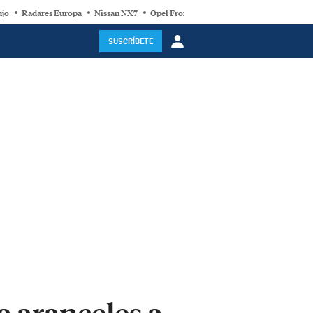
ujo
Radares Europa
Nissan NX7
Opel Frontera Electric
Motor Super-Híb
SUSCRÍBETE
a aranceles a