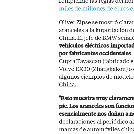
rompiendo las reglas del lib
miles de millones de euros 
Oliver Zipse se mostró clar
aranceles a la importación d
China. El jefe de BMW señal
vehículos eléctricos importa
por fabricantes occidentales
,
Cupra Tavascan (fabricado en
Volvo EX30 (Zhangjiakou) o
algunos ejemplos de modelo
China.
"Esto muestra muy claramente
pie. Los aranceles son funcio
esencialmente nos dañan a 
declaraciones al periódico 
marcas de automóviles chin