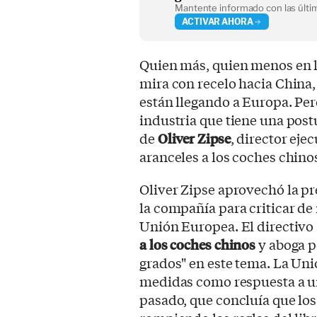
Mantente informado con las últim
ACTIVAR AHORA
Quien más, quien menos en l
mira con recelo hacia China,
están llegando a Europa. Per
industria que tiene una postu
de
Oliver Zipse
, director ej
aranceles a los coches chino
Oliver Zipse aprovechó la pre
la compañía para criticar de
Unión Europea. El directivo
a los coches chinos
y aboga p
grados" en este tema. La Un
medidas como respuesta a un 
pasado, que concluía que los