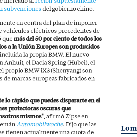
re mercado al
recibir supuestamente
en subvenciones
del gobierno chino.
amente en contra del plan de imponer
e vehículos eléctricos procedentes de
ó que
más del 50 por ciento de todos los
dos a la Unión Europea son producidos
 incluida la propia BMW. El nuevo
 Anhui), el Dacia Spring (Hubei), el
 el propio BMW iX3 (Shenyang) son
s de marcas europeas fabricados en
 lo rápido que puedes dispararte en el
nes protectoras oscuras que
nosotros mismos"
, afirmó Zipse en
alemán
Automobilwoche
. Dijo que las
Lo m
as tienen actualmente una cuota de