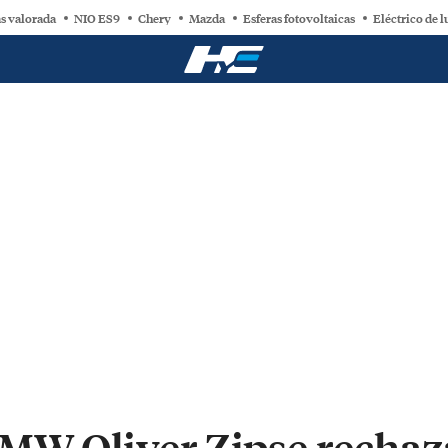
s valorada
NIO ES9
Chery
Mazda
Esferas fotovoltaicas
Eléctrico de l
BMW Oliver Zipse rechaz