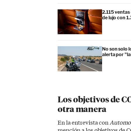
2.115 ventas 
de lujo con 
No son solo 
alerta por "l
Los objetivos de C
otra manera
En la entrevista con
Automo
mención a los objetivos de C