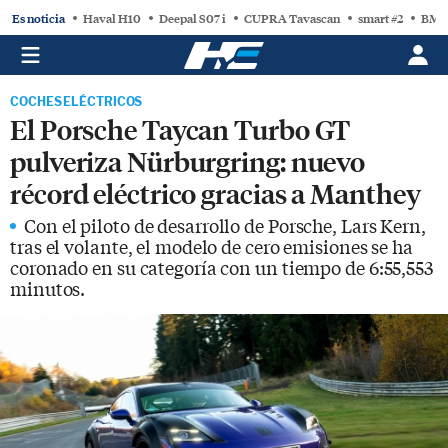
Es noticia
Haval H10
Deepal S07 i
CUPRA Tavascan
smart #2
BMW
COCHES ELÉCTRICOS
El Porsche Taycan Turbo GT
pulveriza Nürburgring: nuevo
récord eléctrico gracias a Manthey
Con el piloto de desarrollo de Porsche, Lars Kern,
tras el volante, el modelo de cero emisiones se ha
coronado en su categoría con un tiempo de 6:55,553
minutos.