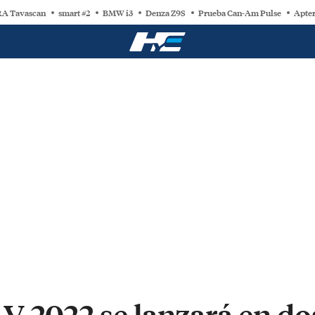
A Tavascan
smart #2
BMW i3
Denza Z9S
Prueba Can-Am Pulse
Apter
V 2022 se lanzará en do