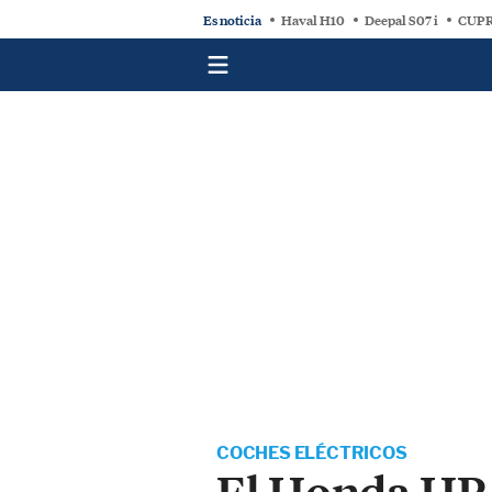
Es noticia
Haval H10
Deepal S07 i
CUPR
COCHES ELÉCTRICOS
El Honda HR-