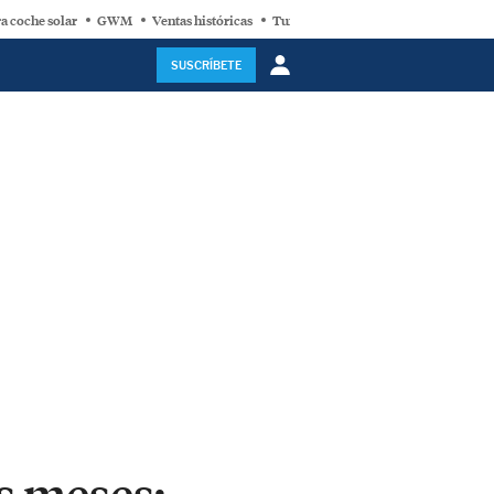
a coche solar
GWM
Ventas históricas
Turbina eólica
SUSCRÍBETE
s meses: