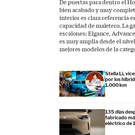
De puertas para dentro el H
bien acabado y muy completo
interior es clara referencia e
capacidad de maletero. La g
escalones: Elgance, Advance
es muy amplia desde el nive
mejores modelos de la catego
Stella Li, vi
por los híbr
1.000 km
135 días des
fabricado má
eléctrico de 