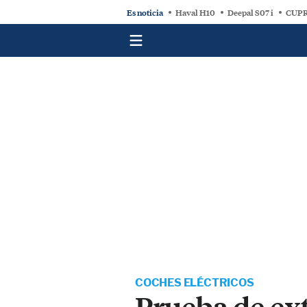
Es noticia
Haval H10
Deepal S07 i
CUPR
COCHES ELÉCTRICOS
Prueba de ext