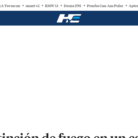
A Tavascan
smart #2
BMW i3
Denza Z9S
Prueba Can-Am Pulse
Apter
inción de fuego en un c