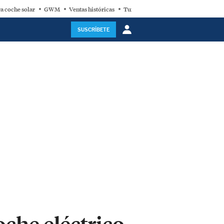
a coche solar
GWM
Ventas históricas
Turbina eólica
SUSCRÍBETE
oche eléctrico