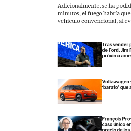
Adicionalmente, se ha podi
minutos, el fuego habría q
vehículo convencional, al evi
Tras vender p
de Ford, Jim 
próxima ame
Volkswagen y
‘barato’ que
François Pro
caso único en
precio de lo