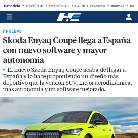
Es noticia
Haval H10
Deepal S07 i
CUPRA Tavascan
smart #2
BMW
PRUEBAS
Skoda Enyaq Coupé llega a España
con nuevo software y mayor
autonomía
El nuevo Skoda Enyaq Coupé acaba de llegar a
España y lo hace proponiendo un diseño más
deportivo que la versión SUV, mejor aerodinámica,
más autonomía y un software mejorado.