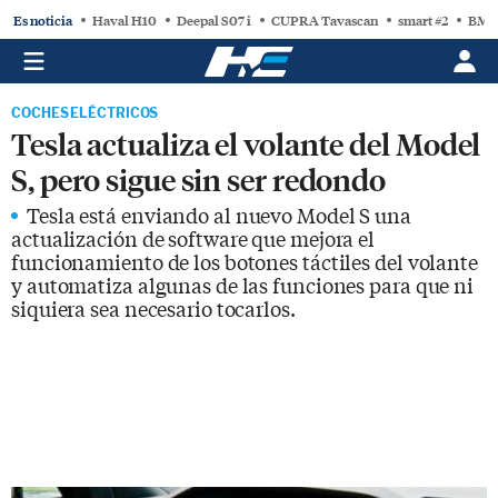
Es noticia
Haval H10
Deepal S07 i
CUPRA Tavascan
smart #2
BMW
COCHES ELÉCTRICOS
Tesla actualiza el volante del Model
S, pero sigue sin ser redondo
Tesla está enviando al nuevo Model S una
actualización de software que mejora el
funcionamiento de los botones táctiles del volante
y automatiza algunas de las funciones para que ni
siquiera sea necesario tocarlos.