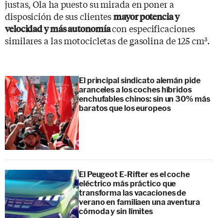
justas, Ola ha puesto su mirada en poner a
disposición de sus clientes
mayor potencia y
con especificaciones
velocidad y más autonomía
similares a las motocicletas de gasolina de 125 cm
.
3
El principal sindicato alemán pide
aranceles a los coches híbridos
enchufables chinos: sin un 30% más
baratos que los europeos
El Peugeot E-Rifter es el coche
eléctrico más práctico que
transforma las vacaciones de
verano en familiaen una aventura
cómoda y sin límites