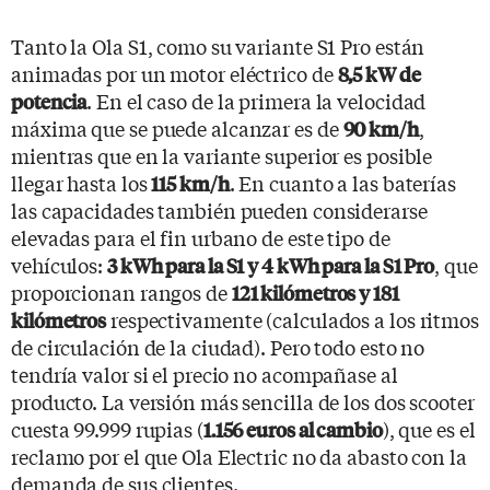
Tanto la Ola S1, como su variante S1 Pro están
animadas por un motor eléctrico de
8,5 kW de
. En el caso de la primera la velocidad
potencia
máxima que se puede alcanzar es de
,
90 km/h
mientras que en la variante superior es posible
llegar hasta los
. En cuanto a las baterías
115 km/h
las capacidades también pueden considerarse
elevadas para el fin urbano de este tipo de
vehículos:
, que
3 kWh para la S1 y 4 kWh para la S1 Pro
proporcionan rangos de
121 kilómetros y 181
respectivamente (calculados a los ritmos
kilómetros
de circulación de la ciudad). Pero todo esto no
tendría valor si el precio no acompañase al
producto. La versión más sencilla de los dos scooter
cuesta 99.999 rupias (
), que es el
1.156 euros al cambio
reclamo por el que Ola Electric no da abasto con la
demanda de sus clientes.