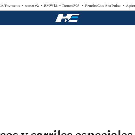
A Tavascan
smart #2
BMW i3
Denza Z9S
Prueba Can-Am Pulse
Apter
cos y carriles especiales