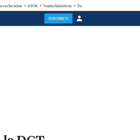
a coche solar
GWM
Ventas históricas
Turbina eólica
SUSCRÍBETE
, la DGT