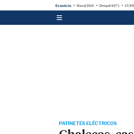
Es noticia
Haval H10
Deepal S07 i
CUPR
PATINETES ELÉCTRICOS
Chalecos, cas