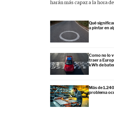
harán más capaz a la hora d
Qué signific
a pintar en a
Como no lo v
traer a Europ
kWh de bate
Más de 1.240
problema ocu