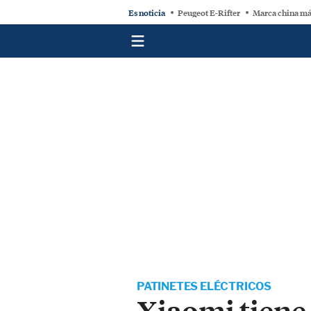
Es noticia
Peugeot E-Rifter
Marca china má
PATINETES ELÉCTRICOS
Xiaomi tiene 