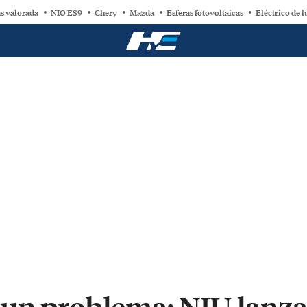
s valorada
NIO ES9
Chery
Mazda
Esferas fotovoltaicas
Eléctrico de l
un problema: NIU lanza 