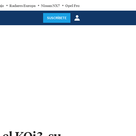
ujo
Radares Europa
Nissan NX7
Opel Frontera Electric
Motor Super-Híb
SUSCRÍBETE
el KQi3, su