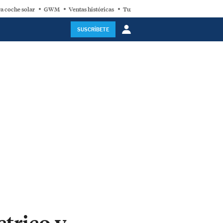
a coche solar
GWM
Ventas históricas
Turbina eólica
SUSCRÍBETE
ctrico y