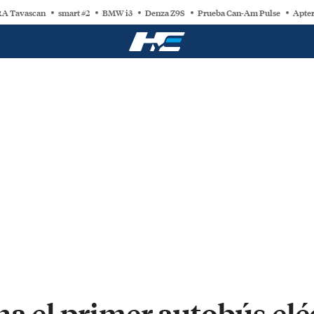
A Tavascan
smart #2
BMW i3
Denza Z9S
Prueba Can-Am Pulse
Apter
a el primer autobús elé