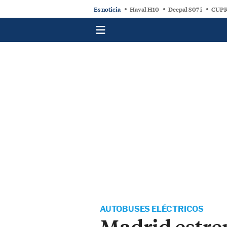
Es noticia
Haval H10
Deepal S07 i
CUPR
AUTOBUSES ELÉCTRICOS
Madrid estren