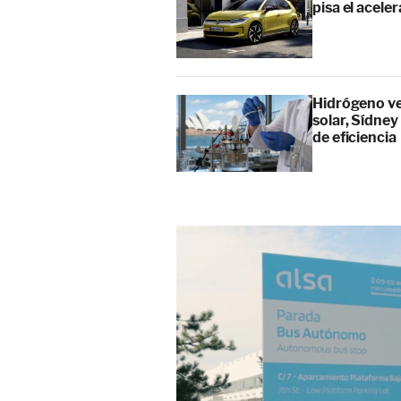
pisa el acele
Hidrógeno ver
solar, Sídney
de eficiencia