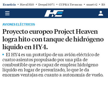
Es noticia
Haval H10
Deepal S07 i
CUPRA Tavascan
smart #2
BMW
AVIONES ELÉCTRICOS
Proyecto europeo Project Heaven
logra hito con tanque de hidrógeno
líquido en HY4.
El HY4 es un prototipo de un avión eléctrico de
cuatro asientos propulsado por una pila de
combustible que es capaz de emplear hidrógeno
líquido en lugar de presurizado, lo que le da
enormes ventajas en cuanto a autonomía de vuelo.