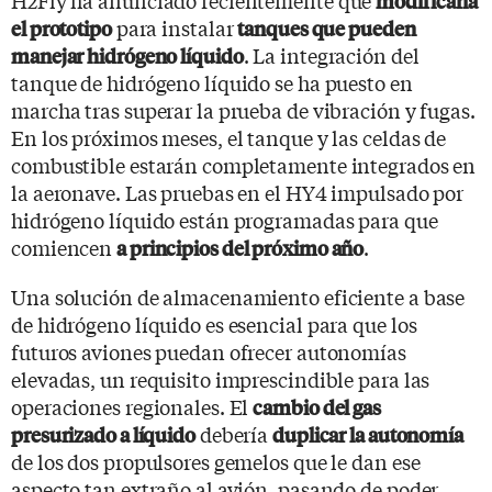
modificaría
para instalar
el prototipo
tanques que pueden
. La integración del
manejar hidrógeno líquido
tanque de hidrógeno líquido se ha puesto en
marcha tras superar la prueba de vibración y fugas.
En los próximos meses, el tanque y las celdas de
combustible estarán completamente integrados en
la aeronave. Las pruebas en el HY4 impulsado por
hidrógeno líquido están programadas para que
comiencen
.
a principios del próximo año
Una solución de almacenamiento eficiente a base
de hidrógeno líquido es esencial para que los
futuros aviones puedan ofrecer autonomías
elevadas, un requisito imprescindible para las
operaciones regionales. El
cambio del gas
debería
presurizado a líquido
duplicar la autonomía
de los dos propulsores gemelos que le dan ese
aspecto tan extraño al avión, pasando de poder