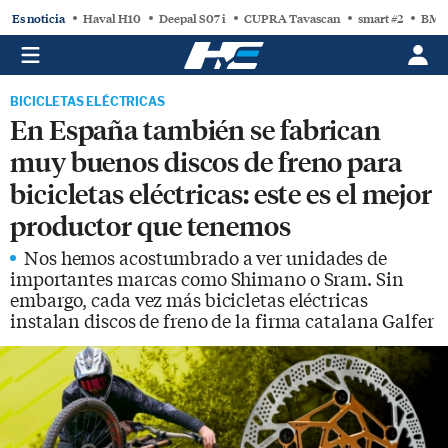
Es noticia
Haval H10
Deepal S07 i
CUPRA Tavascan
smart #2
BMW
BICICLETAS ELÉCTRICAS
En España también se fabrican
muy buenos discos de freno para
bicicletas eléctricas: este es el mejor
productor que tenemos
Nos hemos acostumbrado a ver unidades de
importantes marcas como Shimano o Sram. Sin
embargo, cada vez más bicicletas eléctricas
instalan discos de freno de la firma catalana Galfer