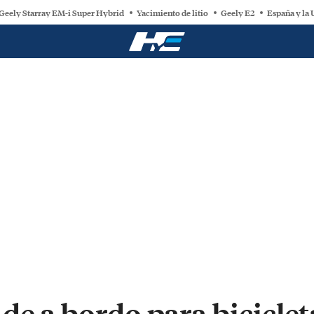
Geely Starray EM-i Super Hybrid
Yacimiento de litio
Geely E2
España y la
de a bordo para biciclet