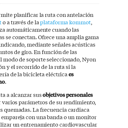
mite planificar la ruta con antelación
t
o a través de la
plataforma kommot
,
niza automáticamente cuando las
as se conectan. Ofrece una amplia gama
indicando, mediante señales acústicas
untos de giro. En función de las
el modo de soporte seleccionado, Nyon
n y el recorrido de la ruta si la
ría de la bicicleta eléctrica
es
ino
.
ta a alcanzar sus
objetivos personales
ar varios parámetros de su rendimiento,
as quemadas. La frecuencia cardiaca
e empareja con una banda o un monitor
alizar un entrenamiento cardiovascular