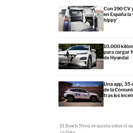
Con 190 CV 
en España la 
hippy’
10.000 kilóm
para cargar f
de Hyundai
Una app, 35 c
de la Comuni
tras los ince
El Bosch Nyon se monta sobre el man
ciclista.