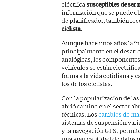
eléctrica
susceptibles de ser
información que se puede ob
de planificador, también re
ciclista
.
Aunque hace unos años la ind
principalmente en el desarr
analógicas, los componentes
vehículos se están electrific
forma a la vida cotidiana y 
los de los ciclistas.
Con la popularización de las 
abrió camino en el sector a
técnicas. Los
cambios de mar
sistemas de suspensión varia
y la navegación GPS, permit
una gran cantidad de datos q