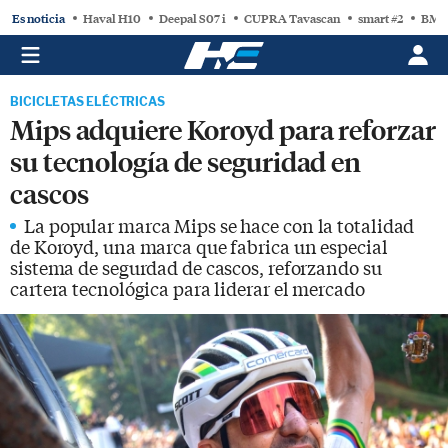
Es noticia
Haval H10
Deepal S07 i
CUPRA Tavascan
smart #2
BMW
BICICLETAS ELÉCTRICAS
Mips adquiere Koroyd para reforzar
su tecnología de seguridad en
cascos
La popular marca Mips se hace con la totalidad
de Koroyd, una marca que fabrica un especial
sistema de segurdad de cascos, reforzando su
cartera tecnológica para liderar el mercado