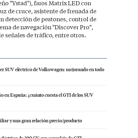
eño "Ystad"), faros Matrix LED con
luz de cruce, asistente de frenada de
n detección de peatones, control de
tema de navegación "Discover Pro",
 señales de tráfico, entre otros.
er SUV eléctrico de Volkswagen: mejorando en todo
o en España: ¿cuánto cuesta el GTI de los SUV
iliar y una gran relación precio/producto
léctrico de 299 CV con complejo de GTI