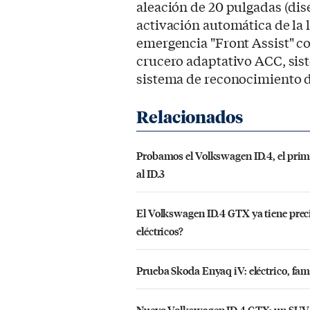
aleación de 20 pulgadas (dis
activación automática de la 
emergencia "Front Assist" co
crucero adaptativo ACC, sis
sistema de reconocimiento de
Probamos el Volkswagen ID.4, el prim
al ID.3
El Volkswagen ID.4 GTX ya tiene preci
eléctricos?
Prueba Skoda Enyaq iV: eléctrico, fam
Nuevo Volkswagen ID.4 GTX: un SUV e