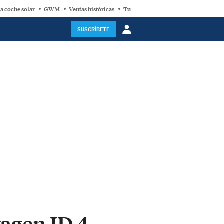
a coche solar
GWM
Ventas históricas
Turbina eólica
SUSCRÍBETE
wagen ID.4