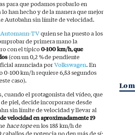
s para que podamos probarlo en
 lo han hecho y de la manera que mejor
e Autobahn sin límite de velocidad.
e
Automann-TV
quien se ha puesto a los
omprobar de primera mano la
ro con el típico
0-100 km/h, que
dos
(con un 0,2 % de pendiente
 oficial anunciada por
Volkswagen
. En
o 0-100 km/h requiere 6,53 segundos
este caso).
Lo m
, cuando el protagonista del vídeo, que
 de piel, decide incorporarse desde
n sin límite de velocidad y llevar al
 de velocidad en aproximadamente 19
che
hace tope
en los 185 km/h de
 caballos de potencia no den más de sí;