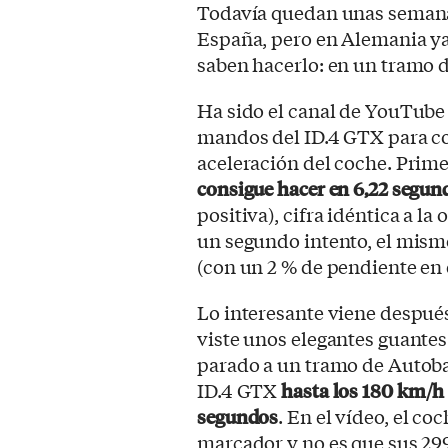
Todavía quedan unas semana
España, pero en Alemania ya
saben hacerlo: en un tramo d
Ha sido el canal de YouTub
mandos del ID.4 GTX para c
aceleración del coche. Prime
consigue hacer en 6,22 segun
positiva), cifra idéntica a la
un segundo intento, el mism
(con un 2 % de pendiente en 
Lo interesante viene después
viste unos elegantes guantes
parado a un tramo de Autobah
ID.4 GTX
hasta los 180 km/h
segundos
. En el vídeo, el co
marcador y no es que sus 299