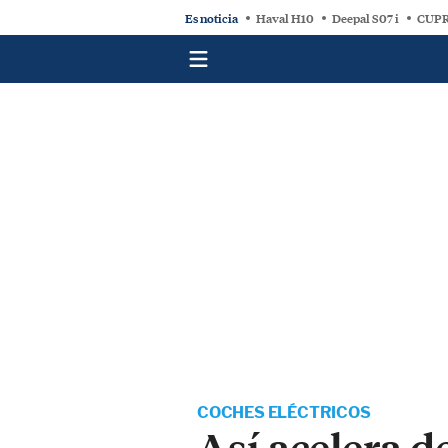
Es noticia
Haval H10
Deepal S07 i
CUPR
COCHES ELÉCTRICOS
Así acelera d