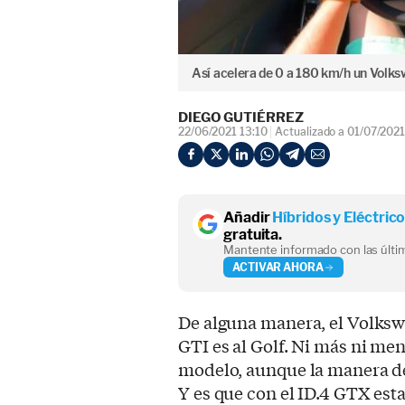
Así acelera de 0 a 180 km/h un Volk
DIEGO GUTIÉRREZ
22/06/2021 13:10
Actualizado a 01/07/2021
Añadir
Híbridos y Eléctric
gratuita.
Mantente informado con las últim
ACTIVAR AHORA
De alguna manera, el Volksw
GTI es al Golf. Ni más ni me
modelo, aunque la manera de 
Y es que con el ID.4 GTX est