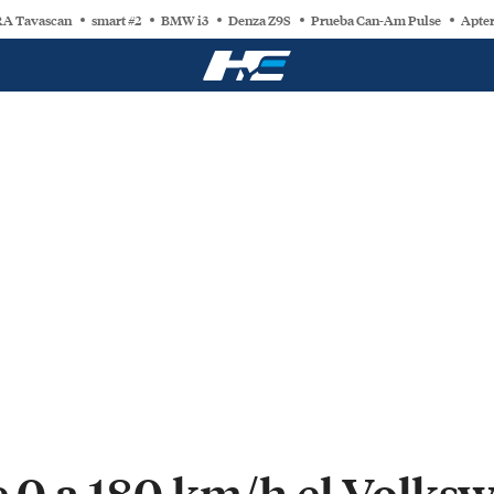
A Tavascan
smart #2
BMW i3
Denza Z9S
Prueba Can-Am Pulse
Apter
e 0 a 180 km/h el Volks