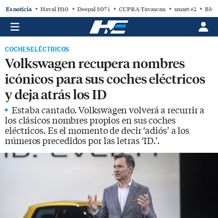
Es noticia
Haval H10
Deepal S07 i
CUPRA Tavascan
smart #2
BMW
COCHES ELÉCTRICOS
Volkswagen recupera nombres
icónicos para sus coches eléctricos
y deja atrás los ID
Estaba cantado. Volkswagen volverá a recurrir a
los clásicos nombres propios en sus coches
eléctricos. Es el momento de decir ‘adiós’ a los
números precedidos por las letras ‘ID.’.