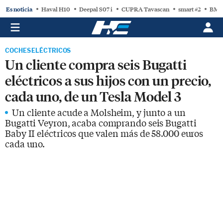
Es noticia
Haval H10
Deepal S07 i
CUPRA Tavascan
smart #2
BMW
COCHES ELÉCTRICOS
Un cliente compra seis Bugatti
eléctricos a sus hijos con un precio,
cada uno, de un Tesla Model 3
Un cliente acude a Molsheim, y junto a un
Bugatti Veyron, acaba comprando seis Bugatti
Baby II eléctricos que valen más de 58.000 euros
cada uno.