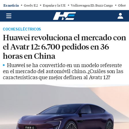
Es noticia
Geely E2
España y la UE
Volkswagen ID. Buzz Cargo
Oferta
COCHES ELÉCTRICOS
Huawei revoluciona el mercado con
el Avatr 12: 6.700 pedidos en 36
horas en China
Huawei se ha convertido en un modelo referente
en el mercado del automóvil chino. ¿Cuáles son las
características que mejor definen al Avatr 12?