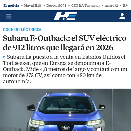
Es noticia
Haval H10
Deepal S07 i
CUPRA Tavascan
smart #2
BMW
COCHES ELÉCTRICOS
Subaru E-Outback: el SUV eléctrico
de 912 litros que llegará en 2026
Subaru ha puesto a la venta en Estados Unidos el
Trailseeker, que en Europa se denominará E-
Outback. Mide 4,8 metros de largo y contará con un
motor de 375 CV, así como con 450 km de
autonomía.