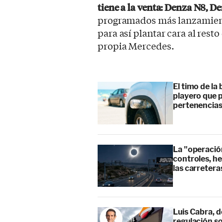
tiene a la venta: Denza N8, 
programados más lanzamiento
para así plantar cara al rest
propia Mercedes.
El timo de la 
playero que p
pertenencia
La "operación
controles, he
las carretera
Luis Cabra, d
regulación so