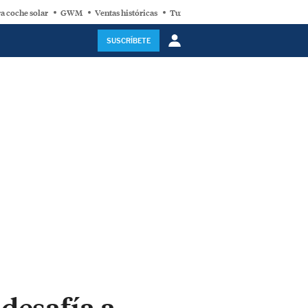
a coche solar
GWM
Ventas históricas
Turbina eólica
SUSCRÍBETE
desafía a