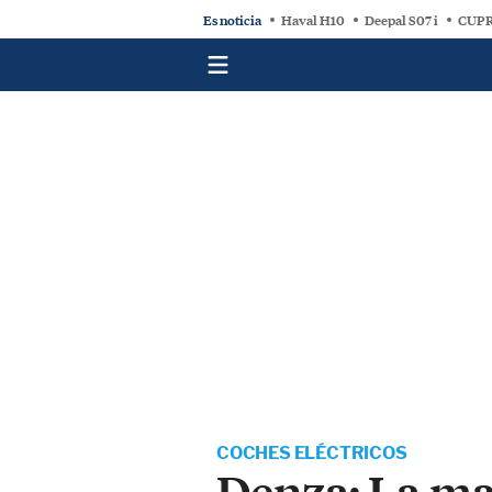
Es noticia
Haval H10
Deepal S07 i
CUPR
COCHES ELÉCTRICOS
Denza: La ma