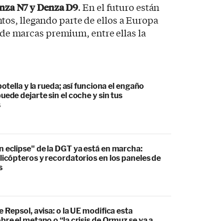
Denza N7 y Denza D9
. En el futuro están
s, llegando parte de ellos a Europa
o de marcas premium, entre ellas la
botella y la rueda; así funciona el engaño
uede dejarte sin el coche y sin tus
s
 eclipse" de la DGT ya está en marcha:
licópteros y recordatorios en los paneles de
s
e Repsol, avisa: o la UE modifica esta
bre el metano o “la crisis de Ormuz se va a