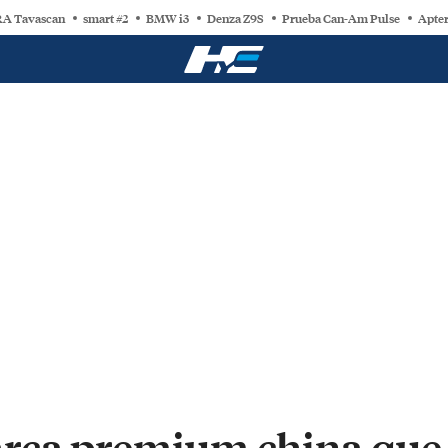
A Tavascan
smart #2
BMW i3
Denza Z9S
Prueba Can-Am Pulse
Apter
rca premium china que 