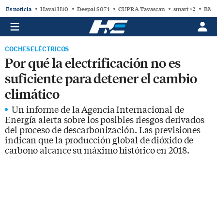
Es noticia
Haval H10
Deepal S07 i
CUPRA Tavascan
smart #2
BMW
COCHES ELÉCTRICOS
Por qué la electrificación no es
suficiente para detener el cambio
climático
Un informe de la Agencia Internacional de
Energía alerta sobre los posibles riesgos derivados
del proceso de descarbonización. Las previsiones
indican que la producción global de dióxido de
carbono alcance su máximo histórico en 2018.