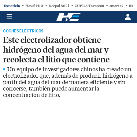
Es noticia
Haval H10
Deepal S07 i
CUPRA Tavascan
smart #2
BMW
COCHES ELÉCTRICOS
Este electrolizador obtiene
hidrógeno del agua del mar y
recolecta el litio que contiene
Un equipo de investigadores chinos ha creado un
electrolizador que, además de producir hidrógeno a
partir del agua del mar de manera eficiente y sin
corroerse, también puede aumentar la
concentración de litio.