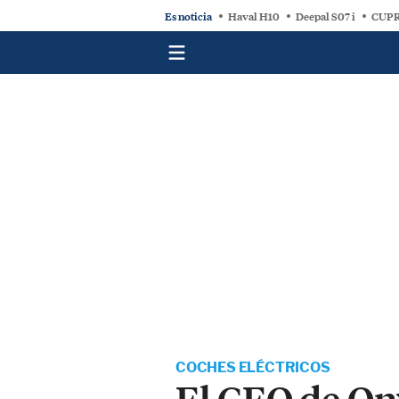
Es noticia
Haval H10
Deepal S07 i
CUPR
COCHES ELÉCTRICOS
El CEO de On