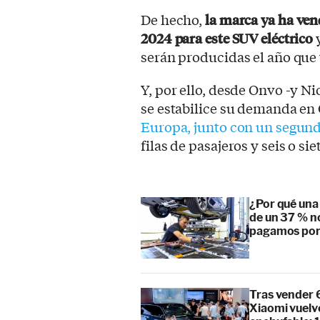
De hecho,
la marca ya ha ven
2024 para este SUV eléctrico
y
serán producidas el año que 
Y, por ello, desde Onvo -y N
se estabilice su demanda en
Europa, junto con un segun
filas de pasajeros y seis o sie
¿Por qué una 
de un 37 % no
pagamos por 
Tras vender 
Xiaomi vuelve