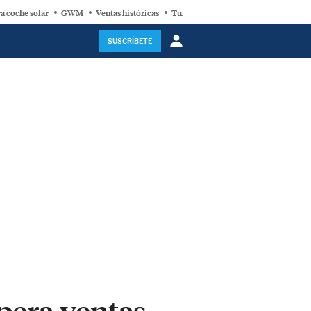
a coche solar
GWM
Ventas históricas
Turbina eólica
SUSCRÍBETE
pera ventas