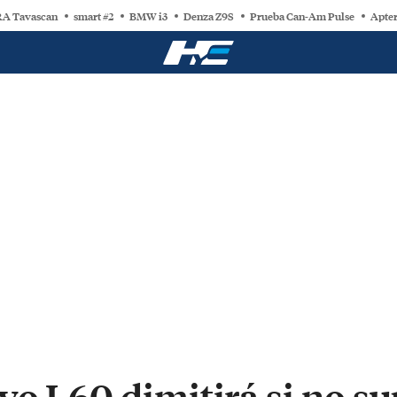
A Tavascan
smart #2
BMW i3
Denza Z9S
Prueba Can-Am Pulse
Apter
vo L60 dimitirá si no su