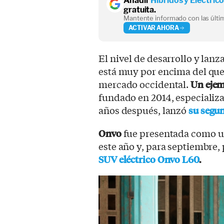
Añadir
Híbridos y Eléctric
gratuita.
Mantente informado con las últim
ACTIVAR AHORA
El nivel de desarrollo y lan
está muy por encima del qu
mercado occidental.
Un ejem
fundado en 2014, especializa
años después, lanzó
su segu
Onvo
fue presentada como u
este año y, para septiembre,
SUV eléctrico Onvo L60
.