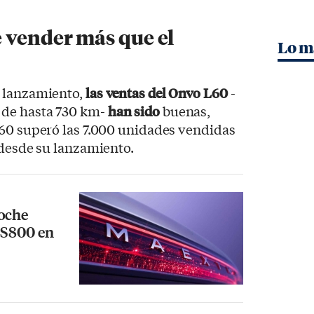
 vender más que el
Lo m
 lanzamiento,
las ventas del Onvo L60
-
de hasta 730 km-
han sido
buenas,
L60 superó las 7.000 unidades vendidas
 desde su lanzamiento.
coche
o S800 en