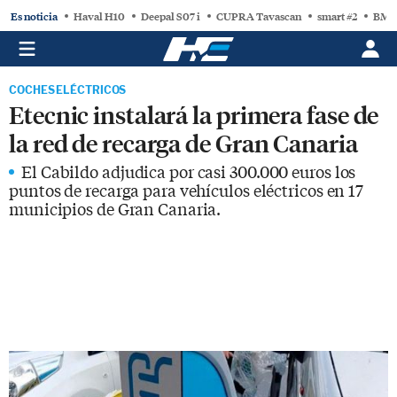
Es noticia
Haval H10
Deepal S07 i
CUPRA Tavascan
smart #2
BMW
COCHES ELÉCTRICOS
Etecnic instalará la primera fase de
la red de recarga de Gran Canaria
El Cabildo adjudica por casi 300.000 euros los
puntos de recarga para vehículos eléctricos en 17
municipios de Gran Canaria.