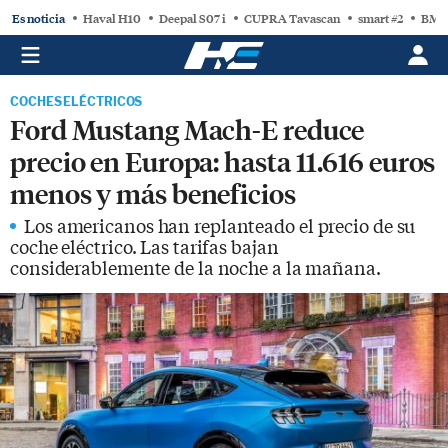
Es noticia
Haval H10
Deepal S07 i
CUPRA Tavascan
smart #2
BMW
COCHES ELÉCTRICOS
Ford Mustang Mach-E reduce
precio en Europa: hasta 11.616 euros
menos y más beneficios
Los americanos han replanteado el precio de su
coche eléctrico. Las tarifas bajan
considerablemente de la noche a la mañana.