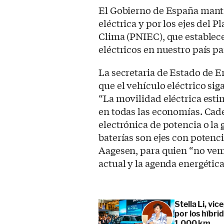
El Gobierno de España manti
eléctrica y por los ejes del 
Clima (PNIEC), que establece
eléctricos en nuestro país pa
La secretaria de Estado de E
que el vehículo eléctrico si
“La movilidad eléctrica esti
en todas las economías. Cade
electrónica de potencia o la 
baterías son ejes con potenci
Aagesen, para quien “no vem
actual y la agenda energétic
Stella Li, vi
por los híbr
1.000 km