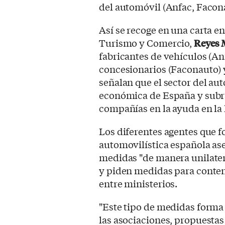
del automóvil (Anfac, Faco
Así se recoge en una carta en
Turismo y Comercio,
Reyes 
fabricantes de vehículos (A
concesionarios (Faconauto) 
señalan que el sector del au
económica de España y subr
compañías en la ayuda en la 
Los diferentes agentes que f
automovilística española as
medidas "de manera unilater
y piden medidas para conten
entre ministerios.
"Este tipo de medidas forma
las asociaciones, propuesta