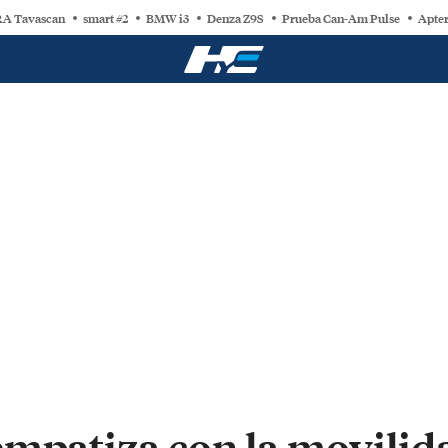
A Tavascan
smart #2
BMW i3
Denza Z9S
Prueba Can-Am Pulse
Apter
mpatiza con la movilida