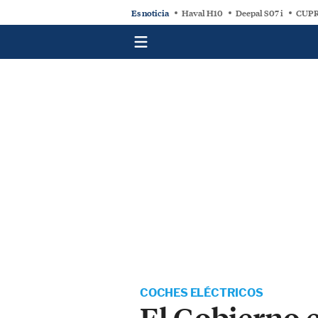
Es noticia
Haval H10
Deepal S07 i
CUPR
COCHES ELÉCTRICOS
El Gobierno e