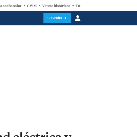
a coche solar
GWM
Ventas históricas
Turbina eólica
SUSCRÍBETE
d eléctrica y