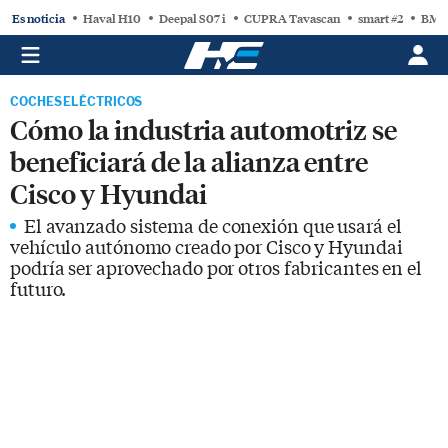
Es noticia
Haval H10
Deepal S07 i
CUPRA Tavascan
smart #2
BMW
COCHES ELÉCTRICOS
Cómo la industria automotriz se
beneficiará de la alianza entre
Cisco y Hyundai
El avanzado sistema de conexión que usará el
vehículo autónomo creado por Cisco y Hyundai
podría ser aprovechado por otros fabricantes en el
futuro.