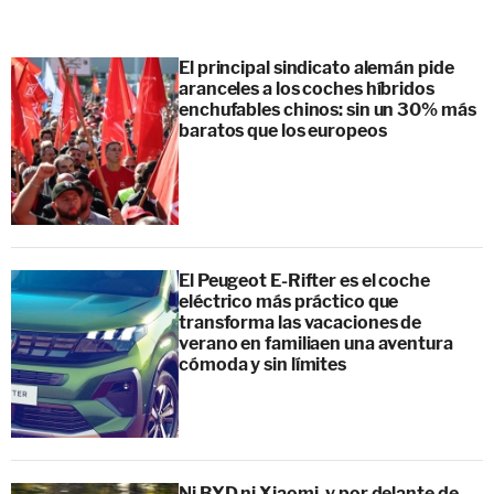
El principal sindicato alemán pide
aranceles a los coches híbridos
enchufables chinos: sin un 30% más
baratos que los europeos
El Peugeot E-Rifter es el coche
eléctrico más práctico que
transforma las vacaciones de
verano en familiaen una aventura
cómoda y sin límites
Ni BYD ni Xiaomi, y por delante de