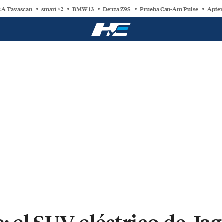
A Tavascan
smart #2
BMW i3
Denza Z9S
Prueba Can-Am Pulse
Apter
: el SUV eléctrico de Ja