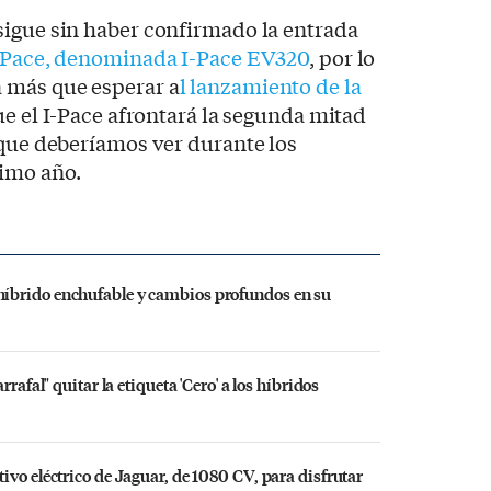
sigue sin haber confirmado la entrada
 I-Pace, denominada I-Pace EV320
, por lo
 más que esperar a
l lanzamiento de la
ue el I-Pace afrontará la segunda mitad
 que deberíamos ver durante los
imo año.
íbrido enchufable y cambios profundos en su
rafal" quitar la etiqueta 'Cero' a los híbridos
ivo eléctrico de Jaguar, de 1080 CV, para disfrutar