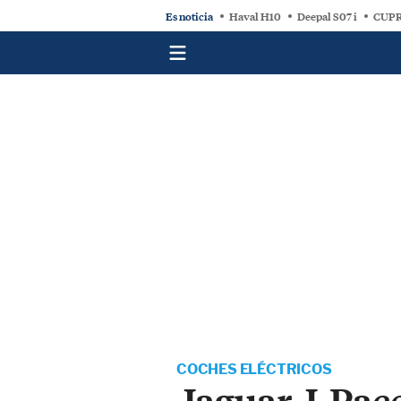
Es noticia
Haval H10
Deepal S07 i
CUPR
COCHES ELÉCTRICOS
Jaguar J-Pace