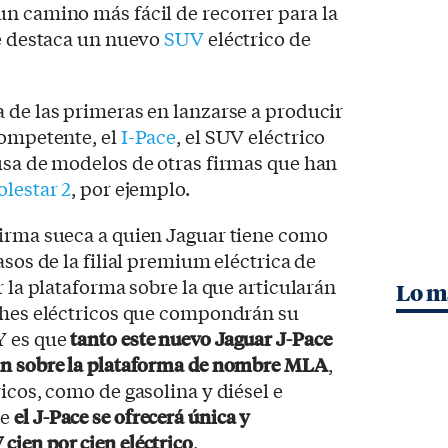
n camino más fácil de recorrer para la
ue destaca un nuevo
SUV
eléctrico de
 de las primeras en lanzarse a producir
competente, el
I-Pace
, el SUV eléctrico
usa de modelos de otras firmas que han
olestar 2
, por ejemplo.
firma sueca a quien Jaguar tiene como
asos de la filial premium eléctrica de
r la plataforma sobre la que articularán
Lo m
oches eléctricos que compondrán su
Y es que
tanto este nuevo Jaguar J-Pace
án sobre la plataforma de nombre MLA
,
icos, como de gasolina y diésel e
ue
el J-Pace se ofrecerá única y
ien por cien eléctrico
.