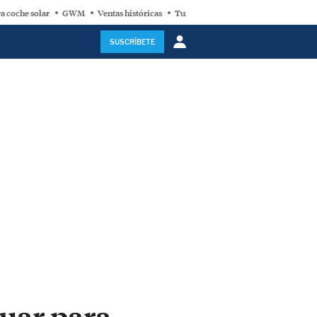
a coche solar
GWM
Ventas históricas
Turbina eólica
SUSCRÍBETE
guar para