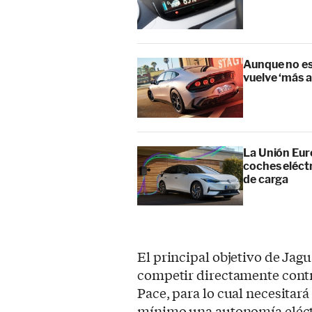
Aunque no es
vuelve ‘más 
La Unión Euro
coches eléctr
de carga
El principal objetivo de Jagu
competir directamente contr
Pace, para lo cual necesitar
mínimo una autonomía eléctr