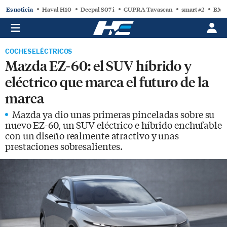
Es noticia
Haval H10
Deepal S07 i
CUPRA Tavascan
smart #2
BMW
COCHES ELÉCTRICOS
Mazda EZ-60: el SUV híbrido y
eléctrico que marca el futuro de la
marca
Mazda ya dio unas primeras pinceladas sobre su
nuevo EZ-60, un SUV eléctrico e híbrido enchufable
con un diseño realmente atractivo y unas
prestaciones sobresalientes.