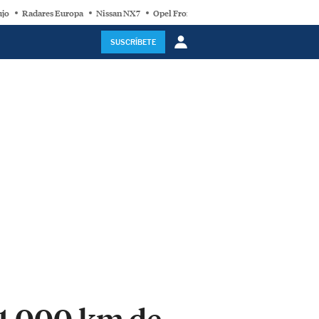
ujo
Radares Europa
Nissan NX7
Opel Frontera Electric
Motor Super-Híb
SUSCRÍBETE
s 1.000 km de