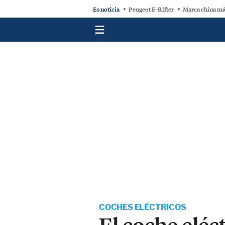
Es noticia
Peugeot E-Rifter
Marca china má
COCHES ELÉCTRICOS
El coche eléc