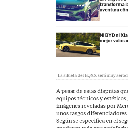
transforma l
aventura cóm
Ni BYD ni Xia
mejor valora
La silueta del EQXX será muy aero
A pesar de estas disputas qu
equipos técnicos y estéticos,
imágenes reveladas por Merc
unos rasgos diferenciadores j
Según se especifica en el s
quedaron más que satisfechos