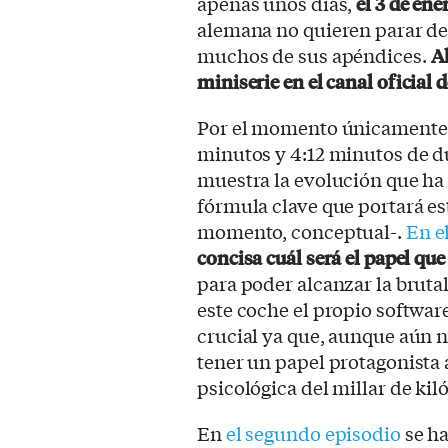
apenas unos días,
el 3 de ene
alemana no quieren parar de
muchos de sus apéndices.
Ah
miniserie en el
canal oficial
Por el momento únicamente s
minutos y 4:12 minutos de d
muestra la evolución que ha 
fórmula clave que portará es
momento, conceptual-.
En e
concisa cuál será el papel que
para poder alcanzar la bruta
este coche el propio softwar
crucial ya que, aunque aún no
tener un papel protagonista a
psicológica del millar de ki
En
el segundo episodio
se ha