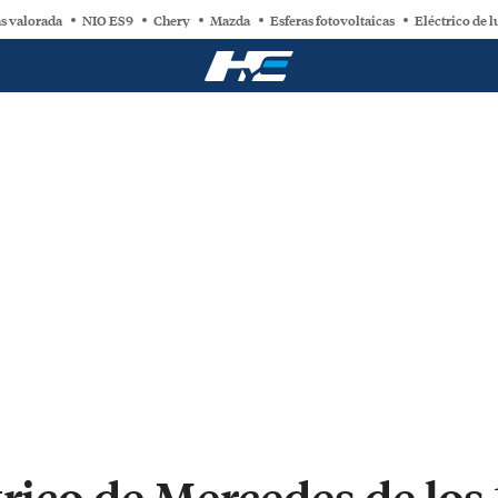
s valorada
NIO ES9
Chery
Mazda
Esferas fotovoltaicas
Eléctrico de l
trico de Mercedes de lo