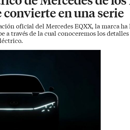
 convierte en una serie
tación oficial del Mercedes EQXX, la marca ha
e a través de la cual conoceremos los detalles
léctrico.