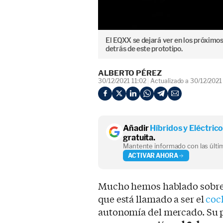
El EQXX se dejará ver en los próximos
detrás de este prototipo.
ALBERTO PÉREZ
30/12/2021 11:02
Actualizado a 30/12/2021
Añadir
Híbridos y Eléctric
gratuita.
Mantente informado con las últim
ACTIVAR AHORA
Mucho hemos hablado sobre 
que está llamado a ser el
coc
autonomía del mercado. Su p