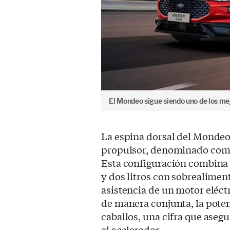
El Mondeo sigue siendo uno de los mej
La espina dorsal del Mondeo
propulsor, denominado come
Esta configuración combina 
y dos litros con sobrealime
asistencia de un motor eléc
de manera conjunta, la poten
caballos, una cifra que aseg
el acelerador.