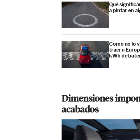
Qué signific
a pintar en a
Como no lo v
traer a Europ
kWh de bate
Dimensiones impon
acabados