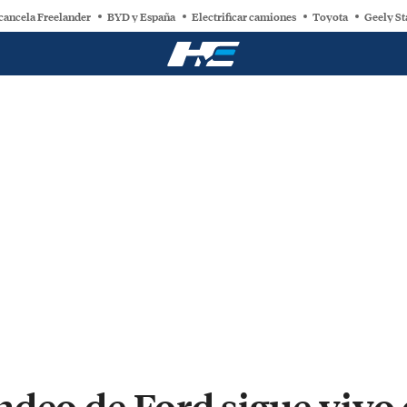
cancela Freelander
BYD y España
Electrificar camiones
Toyota
Geely St
deo de Ford sigue vivo 