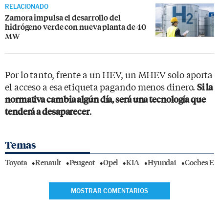
RELACIONADO
Zamora impulsa el desarrollo del
hidrógeno verde con nueva planta de 40
MW
Por lo tanto, frente a un HEV, un MHEV solo aporta
el acceso a esa etiqueta pagando menos dinero.
Si la
normativa cambia algún día, será una tecnología que
.
tenderá a desaparecer
Temas
Toyota
Renault
Peugeot
Opel
KIA
Hyundai
Coches Elé
MOSTRAR COMENTARIOS