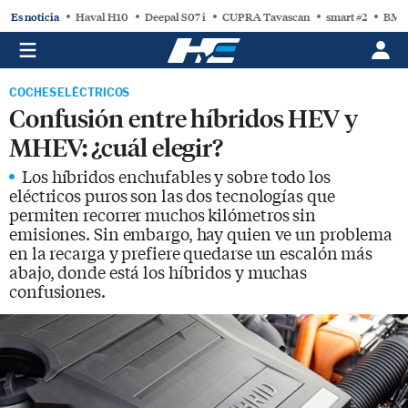
Es noticia
Haval H10
Deepal S07 i
CUPRA Tavascan
smart #2
BMW
COCHES ELÉCTRICOS
Confusión entre híbridos HEV y
MHEV: ¿cuál elegir?
Los híbridos enchufables y sobre todo los
eléctricos puros son las dos tecnologías que
permiten recorrer muchos kilómetros sin
emisiones. Sin embargo, hay quien ve un problema
en la recarga y prefiere quedarse un escalón más
abajo, donde está los híbridos y muchas
confusiones.