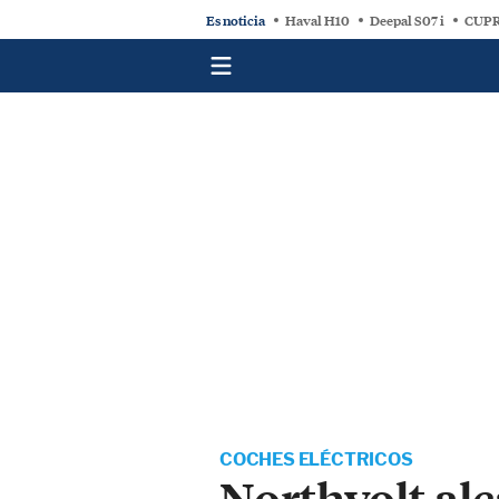
Es noticia
Haval H10
Deepal S07 i
CUPR
COCHES ELÉCTRICOS
Northvolt alc