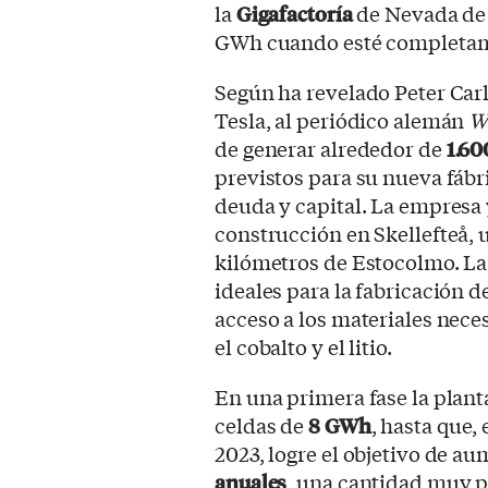
la
Gigafactoría
de Nevada de 
GWh cuando esté completam
Según ha revelado Peter Car
Tesla, al periódico alemán
W
de generar alrededor de
1.60
previstos para su nueva fábr
deuda y capital. La empresa
construcción en Skellefteå, 
kilómetros de Estocolmo. La
ideales para la fabricación d
acceso a los materiales neces
el cobalto y el litio.
En una primera fase la plan
celdas de
8 GWh
, hasta que,
2023, logre el objetivo de a
anuales
, una cantidad muy p