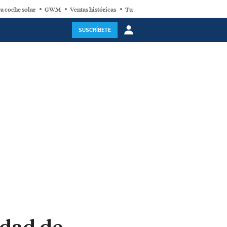
a coche solar
GWM
Ventas históricas
Turbina eólica
SUSCRÍBETE
idad de