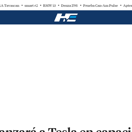
A Tavascan
smart #2
BMW i3
Denza Z9S
Prueba Can-Am Pulse
Apter
anzará a Tesla en capac