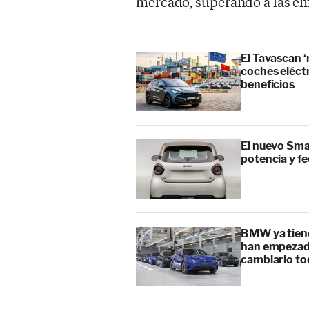
mercado, superando a las em
El Tavascan ‘
coches eléct
beneficios
El nuevo Sma
potencia y f
BMW ya tiene
han empezado
cambiarlo t