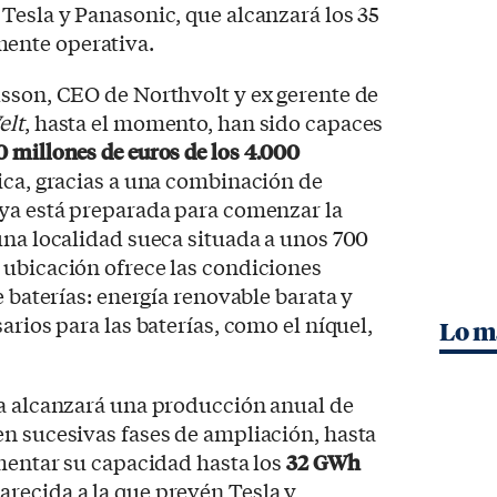
Tesla y Panasonic, que alcanzará los 35
ente operativa.
lsson, CEO de Northvolt y ex gerente de
elt
, hasta el momento, han sido capaces
0 millones de euros de los 4.000
ica, gracias a una combinación de
 ya está preparada para comenzar la
una localidad sueca situada a unos 700
 ubicación ofrece las condiciones
e baterías: energía renovable barata y
arios para las baterías, como el níquel,
Lo m
ta alcanzará una producción anual de
 en sucesivas fases de ampliación, hasta
umentar su capacidad hasta los
32 GWh
arecida a la que prevén Tesla y