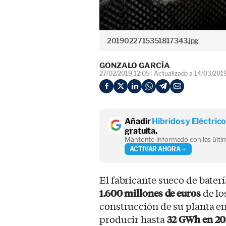
2019022715351817343.jpg
GONZALO GARCÍA
27/02/2019 12:05
Actualizado a 14/03/201
Añadir
Híbridos y Eléctric
gratuita.
Mantente informado con las últim
ACTIVAR AHORA
El fabricante sueco de bater
1.600 millones de euros
de lo
construcción de su planta en
producir hasta
32 GWh en 20