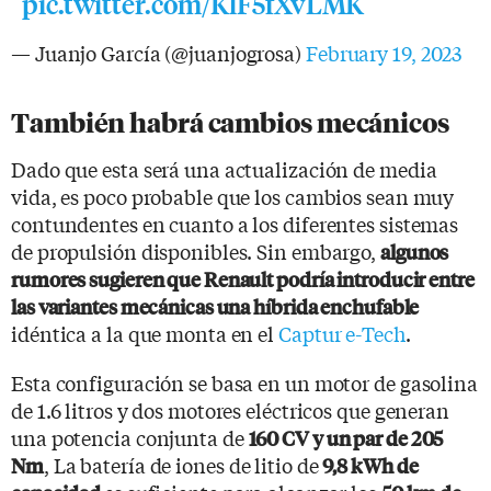
pic.twitter.com/KlF5fXvLMK
— Juanjo García (@juanjogrosa)
February 19, 2023
También habrá cambios mecánicos
Dado que esta será una actualización de media
vida, es poco probable que los cambios sean muy
contundentes en cuanto a los diferentes sistemas
de propulsión disponibles. Sin embargo,
algunos
rumores sugieren que Renault podría introducir entre
las variantes mecánicas una híbrida enchufable
idéntica a la que monta en el
Captur e-Tech
.
Esta configuración se basa en un motor de gasolina
de 1.6 litros y dos motores eléctricos que generan
una potencia conjunta de
160 CV y un par de 205
, La batería de iones de litio de
Nm
9,8 kWh de