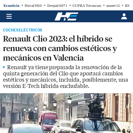
Es noticia
Haval H10
Deepal S07 i
CUPRA Tavascan
smart #2
BMW
COCHES ELÉCTRICOS
Renault Clio 2023: el híbrido se
renueva con cambios estéticos y
mecánicos en Valencia
Renault ya tiene preparada la renovación de la
quinta generación del Clio que aportará cambios
estéticos y mecánicos, incluida, posiblemente, una
versión E-Tech híbrida enchufable.