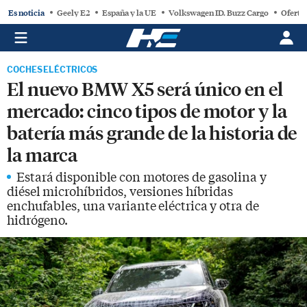
Es noticia
Geely E2
España y la UE
Volkswagen ID. Buzz Cargo
Oferta
COCHES ELÉCTRICOS
El nuevo BMW X5 será único en el
mercado: cinco tipos de motor y la
batería más grande de la historia de
la marca
Estará disponible con motores de gasolina y
diésel microhíbridos, versiones híbridas
enchufables, una variante eléctrica y otra de
hidrógeno.