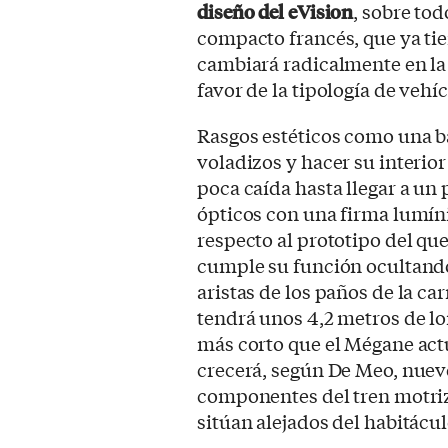
diseño del eVision
, sobre to
compacto francés, que ya tie
cambiará radicalmente en l
favor de la tipología de ve
Rasgos estéticos como una ba
voladizos y hacer su interio
poca caída hasta llegar a un 
ópticos con una firma lumín
respecto al prototipo del que
cumple su función ocultando 
aristas de los paños de la ca
tendrá unos 4,2 metros de lon
más corto que el Mégane actu
crecerá, según De Meo, nuev
componentes del tren motriz
sitúan alejados del habitácul