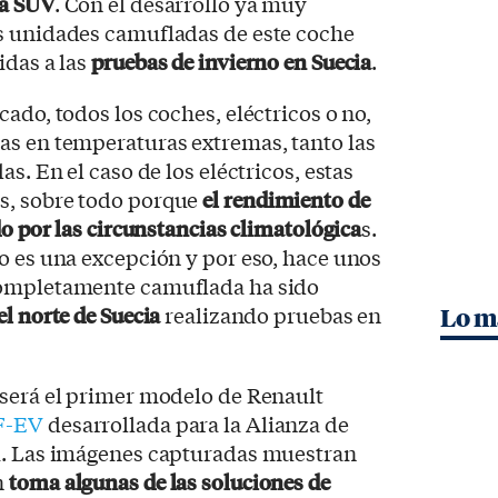
ea SUV
. Con el desarrollo ya muy
s unidades camufladas de este coche
idas a las
pruebas de invierno en Suecia
.
ado, todos los coches, eléctricos o no,
as en temperaturas extremas, tanto las
as. En el caso de los eléctricos, estas
s, sobre todo porque
el rendimiento de
do por las circunstancias climatológica
s.
o es una excepción y por eso, hace unos
completamente camuflada ha sido
el norte de Suecia
realizando pruebas en
Lo m
 será el primer modelo de Renault
F-EV
desarrollada para la Alianza de
i. Las imágenes capturadas muestran
n
toma algunas de las soluciones de