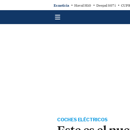
Es noticia
Haval H10
Deepal S07 i
CUPR
COCHES ELÉCTRICOS
Este es el n