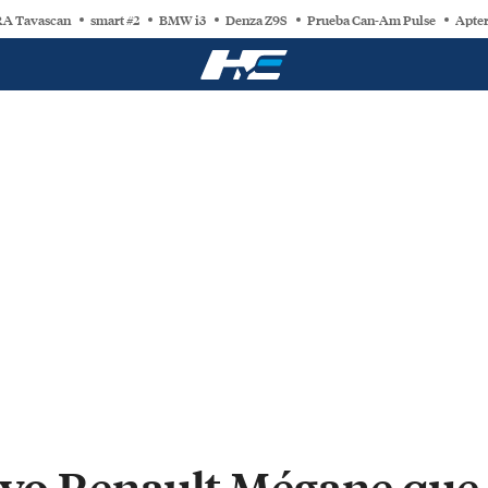
A Tavascan
smart #2
BMW i3
Denza Z9S
Prueba Can-Am Pulse
Apter
uevo Renault Mégane que