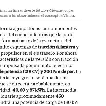
vinar las líneas de este futuro e-Mégane, cuyas
anas a las observadas en el concepto eVision.
taforma agrupa todos los componentes
era del coche, mientras que la parte
 formará parte de la estructura del
ermite esquemas de
tracción delantera y
ropulsor en el eje trasero. Por ahora
acterísticas de la versión con tracción
ará impulsada por un motor eléctrico
de potencia (218 CV) y 300 Nm de par
. La
ería cuyo grosor será una de sus
que se ofrecerá, probablemente, en
cidad:
40, 60 y 87 kWh
. La intermedia
rcionarle aproximadamente
450
endrá una potencia de carga de 130 kW