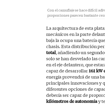
Con el camuflaje se hace difícil adi
proporciones parecen bastante cerc
La arquitectura de esta pla
mecánicos en la parte delant
baja la ocupa una batería que
chasis. Esta distribución p
total
, añadiendo un segundo p
solo se han desvelado las car
en el eje delantero, que est
capaz de desarrollar
161 kW 
energía provendrá de una bat
principales innovaciones y 
diferentes opciones de capa
debería ser capaz de propo
kilómetros de autonomía
y t