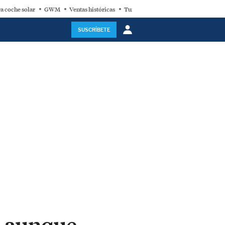
a coche solar
GWM
Ventas históricas
Turbina eólica
SUSCRÍBETE
, aunque