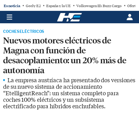
Es noticia
Geely E2
España y la UE
Volkswagen ID. Buzz Cargo
Oferta
COCHES ELÉCTRICOS
Nuevos motores eléctricos de
Magna con función de
desacoplamiento: un 20% más de
autonomía
La empresa austríaca ha presentado dos versiones
de su nuevo sistema de accionamiento
“EtelligentReach”: un sistema completo para
coches 100% eléctricos y un subsistema
electrificado para híbridos enchufables.