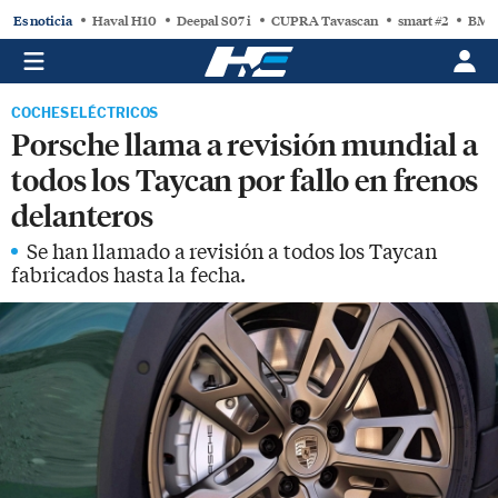
Es noticia
Haval H10
Deepal S07 i
CUPRA Tavascan
smart #2
BMW
COCHES ELÉCTRICOS
Porsche llama a revisión mundial a
todos los Taycan por fallo en frenos
delanteros
Se han llamado a revisión a todos los Taycan
fabricados hasta la fecha.