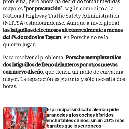
problema, pero ahora ha decidido tomar medidas
mayores
, según comunicó a la
"por precaución"
National Highway Traffic Safety Administration
(NHTSA) estadounidense. Aunque a nivel global
los latiguillos defectuosos afectan realmente a menos
, en Porsche no se la
del 1% de todos los Taycan
quieren jugar.
Para resolver el problema,
Porsche reemplazará los
dos latiguillos de freno delanteros por otros nuevos
, que tienen un radio de curvatura
con nuevo diseño
mayor. La reparación es gratuita y sólo necesita dos
horas.
El principal sindicato alemán pide
aranceles a los coches híbridos
enchufables chinos: sin un 30% más
baratos que los europeos