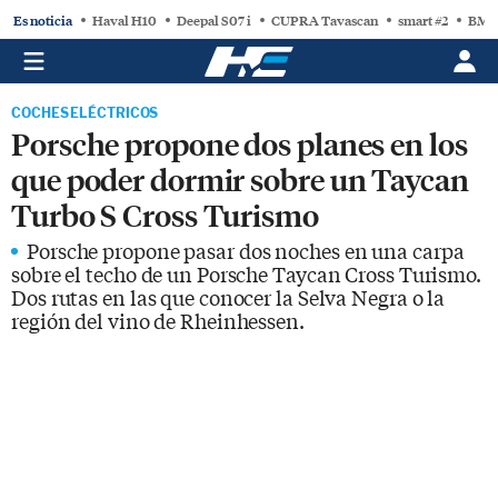
Es noticia
Haval H10
Deepal S07 i
CUPRA Tavascan
smart #2
BMW
COCHES ELÉCTRICOS
Porsche propone dos planes en los
que poder dormir sobre un Taycan
Turbo S Cross Turismo
Porsche propone pasar dos noches en una carpa
sobre el techo de un Porsche Taycan Cross Turismo.
Dos rutas en las que conocer la Selva Negra o la
región del vino de Rheinhessen.