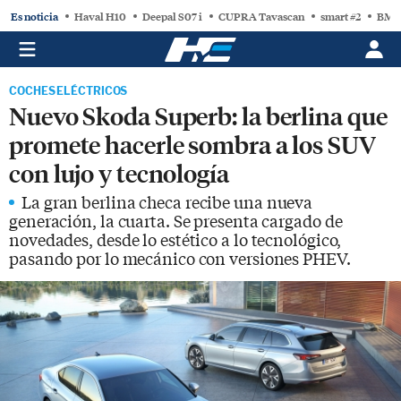
Es noticia
Haval H10
Deepal S07 i
CUPRA Tavascan
smart #2
BMW
COCHES ELÉCTRICOS
Nuevo Skoda Superb: la berlina que
promete hacerle sombra a los SUV
con lujo y tecnología
La gran berlina checa recibe una nueva
generación, la cuarta. Se presenta cargado de
novedades, desde lo estético a lo tecnológico,
pasando por lo mecánico con versiones PHEV.