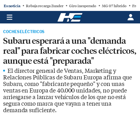
Es noticia
Rebaja recarga Zunder
Giro inesperado
MG 07 híbrido
Free
COCHES ELÉCTRICOS
Subaru esperará a una "demanda
real" para fabricar coches eléctricos,
aunque está "preparada"
El director general de Ventas, Marketing y
Relaciones Públicas de Subaru Europa afirma que
Subaru, como "fabricante pequeño" y con unas
ventas en Europa de 40.000 unidades, no puede
arriesgarse a lanzar vehículos de los que no está
segura como marca que vayan a tener una
demanda suficiente.